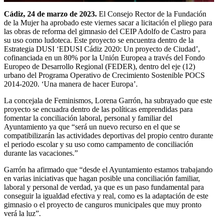
Cádiz, 24 de marzo de 2023.
El Consejo Rector de la Fundación
de la Mujer ha aprobado este viernes sacar a licitación el pliego para
las obras de reforma del gimnasio del CEIP Adolfo de Castro para
su uso como ludoteca. Este proyecto se encuentra dentro de la
Estrategia DUSI ‘EDUSI Cádiz 2020: Un proyecto de Ciudad’,
cofinanciada en un 80% por la Unión Europea a través del Fondo
Europeo de Desarrollo Regional (FEDER), dentro del eje (12)
urbano del Programa Operativo de Crecimiento Sostenible POCS
2014-2020. ‘Una manera de hacer Europa’.
La concejala de Feminismos, Lorena Garrón, ha subrayado que este
proyecto se encuadra dentro de las políticas emprendidas para
fomentar la conciliación laboral, personal y familiar del
Ayuntamiento ya que “será un nuevo recurso en el que se
compatibilizarán las actividades deportivas del propio centro durante
el periodo escolar y su uso como campamento de conciliación
durante las vacaciones.”
Garrón ha afirmado que “desde el Ayuntamiento estamos trabajando
en varias iniciativas que hagan posible una conciliación familiar,
laboral y personal de verdad, ya que es un paso fundamental para
conseguir la igualdad efectiva y real, como es la adaptación de este
gimnasio o el proyecto de canguros municipales que muy pronto
verá la luz”.