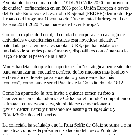
Ayuntamiento en el marco de la ‘EDUSI Cádiz 2020: un proyecto
de ciudad’, cofinanciada en un 80% por la Unión Europea a través
del Fondo Europeo de Desarrollo Regional (FEDER) dentro del Eje
Urbano del Programa Operativo de Crecimiento Plurirregional de
España 2014-2020 ‘Una manera de hacer Europa’.
Como ha explicado la edil, “la ciudad incorpora a su catálogo de
actividades y experiencias turísticas esta novedosa iniciativa”
patentada por la empresa española TURS, que ha instalado seis
unidades de soportes para cámaras y dispositivos con cámaras a lo
largo de todo el paseo de la Bahía.
Mures ha detallado que los soportes están “estratégicamente situados
para garantizar un encuadre perfecto de los rincones más bonitos y
emblemáticos de este paisaje gaditano y sus elementos más
icónicos”, como puede ser el Puente de la Constitución de 1812.
Como ha apuntado, la ruta invita a quienes tomen su foto a
“convertirse en embajadores de Cádiz por el mundo” compartiendo
la imagen en redes sociales, sin olvidarse de mencionar a
@visit_cadizturismo
y utilizando los hashtag #EligeCádiz y
#Cádiz3000añosdeHistorias.
La concejala ha señalado que la Ruta Selfie de Cádiz se suma a otra
iniciativa como es la próxima instalación del nuevo Punto de