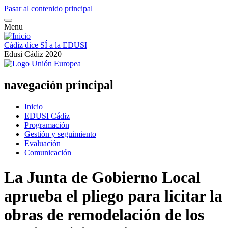
Pasar al contenido principal
Menu
Cádiz dice SÍ a la EDUSI
Edusi Cádiz 2020
navegación principal
Inicio
EDUSI Cádiz
Programación
Gestión y seguimiento
Evaluación
Comunicación
La Junta de Gobierno Local
aprueba el pliego para licitar la
obras de remodelación de los