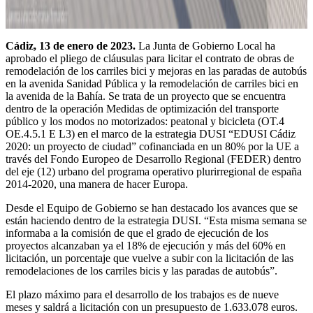
Cádiz, 13 de enero de 2023.
La Junta de Gobierno Local ha
aprobado el pliego de cláusulas para licitar el contrato de obras de
remodelación de los carriles bici y mejoras en las paradas de autobús
en la avenida Sanidad Pública y la remodelación de carriles bici en
la avenida de la Bahía. Se trata de un proyecto que se encuentra
dentro de la operación Medidas de optimización del transporte
público y los modos no motorizados: peatonal y bicicleta (OT.4
OE.4.5.1 E L3) en el marco de la estrategia DUSI “EDUSI Cádiz
2020: un proyecto de ciudad” cofinanciada en un 80% por la UE a
través del Fondo Europeo de Desarrollo Regional (FEDER) dentro
del eje (12) urbano del programa operativo plurirregional de españa
2014-2020, una manera de hacer Europa.
Desde el Equipo de Gobierno se han destacado los avances que se
están haciendo dentro de la estrategia DUSI. “Esta misma semana se
informaba a la comisión de que el grado de ejecución de los
proyectos alcanzaban ya el 18% de ejecución y más del 60% en
licitación, un porcentaje que vuelve a subir con la licitación de las
remodelaciones de los carriles bicis y las paradas de autobús”.
El plazo máximo para el desarrollo de los trabajos es de nueve
meses y saldrá a licitación con un presupuesto de 1.633.078 euros.