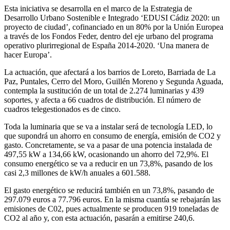
Esta iniciativa se desarrolla en el marco de la Estrategia de
Desarrollo Urbano Sostenible e Integrado ‘EDUSI Cádiz 2020: un
proyecto de ciudad’, cofinanciado en un 80% por la Unión Europea
a través de los Fondos Feder, dentro del eje urbano del programa
operativo plurirregional de España 2014-2020. ‘Una manera de
hacer Europa’.
La actuación, que afectará a los barrios de Loreto, Barriada de La
Paz, Puntales, Cerro del Moro, Guillén Moreno y Segunda Aguada,
contempla la sustitución de un total de 2.274 luminarias y 439
soportes, y afecta a 66 cuadros de distribución. El número de
cuadros telegestionados es de cinco.
Toda la luminaria que se va a instalar será de tecnología LED, lo
que supondrá un ahorro en consumo de energía, emisión de CO2 y
gasto. Concretamente, se va a pasar de una potencia instalada de
497,55 kW a 134,66 kW, ocasionando un ahorro del 72,9%. El
consumo energético se va a reducir en un 73,8%, pasando de los
casi 2,3 millones de kW/h anuales a 601.588.
El gasto energético se reducirá también en un 73,8%, pasando de
297.079 euros a 77.796 euros. En la misma cuantía se rebajarán las
emisiones de C02, pues actualmente se producen 919 toneladas de
CO2 al año y, con esta actuación, pasarán a emitirse 240,6.