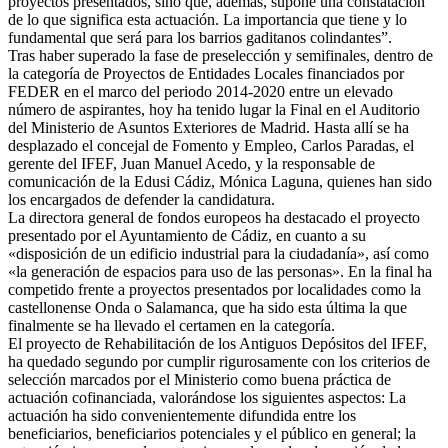
proyectos presentados, sino que, además, supone una constatación
de lo que significa esta actuación. La importancia que tiene y lo
fundamental que será para los barrios gaditanos colindantes”.
Tras haber superado la fase de preselección y semifinales, dentro de
la categoría de Proyectos de Entidades Locales financiados por
FEDER en el marco del periodo 2014-2020 entre un elevado
número de aspirantes, hoy ha tenido lugar la Final en el Auditorio
del Ministerio de Asuntos Exteriores de Madrid. Hasta allí se ha
desplazado el concejal de Fomento y Empleo, Carlos Paradas, el
gerente del IFEF, Juan Manuel Acedo, y la responsable de
comunicación de la Edusi Cádiz, Mónica Laguna, quienes han sido
los encargados de defender la candidatura.
La directora general de fondos europeos ha destacado el proyecto
presentado por el Ayuntamiento de Cádiz, en cuanto a su
«disposición de un edificio industrial para la ciudadanía», así como
«la generación de espacios para uso de las personas». En la final ha
competido frente a proyectos presentados por localidades como la
castellonense Onda o Salamanca, que ha sido esta última la que
finalmente se ha llevado el certamen en la categoría.
El proyecto de Rehabilitación de los Antiguos Depósitos del IFEF,
ha quedado segundo por cumplir rigurosamente con los criterios de
selección marcados por el Ministerio como buena práctica de
actuación cofinanciada, valorándose los siguientes aspectos: La
actuación ha sido convenientemente difundida entre los
beneficiarios, beneficiarios potenciales y el público en general; la