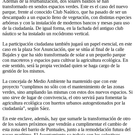
Además de la reurbanización, dos solares baldíos se han
transformado en sendos espacios verdes. Este es el caso del nuevo
parque, frente al conocido Club Naútico, que ha pasado de ser un
descampado a un espacio lleno de vegetación, con distintas especies
arbóreas y con la instalación de modernos bancos y mesas para uso
de la ciudadanía. De igual forma, en la fachada del antiguo club
náutico se ha instalado un rocódromo vertical.
La participación ciudadana también jugará un papel esencial, en este
caso en la plaza Sor Anunciación, que se sitúa al final de la calle
Bajales y que ha sido transformada de solar a un pequeño parque
con maceteros y espacios para cultivar la agricultura ecológica. En
este sentido, será la propia vecindad quien se haga cargo de la
gestión de los mismos.
La concejala de Medio Ambiente ha mantenido que con este
proyecto “cumplimos no sólo con el mantenimiento de las zonas
verdes, sino ampliando las mismas con estos dos nuevos espacios. Si
uno sirve de lugar de convivencia, el otro servirá para fomentar la
agricultura ecológica con huertos urbanos autogestionados por la
ciudadanía”, según Sáez.
En este enclave, además, hay que sumarle la transformación de otro
de los solares próximos que vendrán a cumplimentar el cambio de
esta zona del barrio de Puntuales, junto a la remodelación futura del
paseo marítimo. El Ayuntamiento ya trabaja con los colectivos