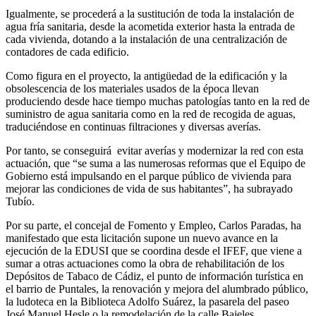
Igualmente, se procederá a la sustitución de toda la instalación de
agua fría sanitaria, desde la acometida exterior hasta la entrada de
cada vivienda, dotando a la instalación de una centralización de
contadores de cada edificio.
Como figura en el proyecto, la antigüedad de la edificación y la
obsolescencia de los materiales usados de la época llevan
produciendo desde hace tiempo muchas patologías tanto en la red de
suministro de agua sanitaria como en la red de recogida de aguas,
traduciéndose en continuas filtraciones y diversas averías.
Por tanto, se conseguirá evitar averías y modernizar la red con esta
actuación, que “se suma a las numerosas reformas que el Equipo de
Gobierno está impulsando en el parque público de vivienda para
mejorar las condiciones de vida de sus habitantes”, ha subrayado
Tubío.
Por su parte, el concejal de Fomento y Empleo, Carlos Paradas, ha
manifestado que esta licitación supone un nuevo avance en la
ejecución de la EDUSI que se coordina desde el IFEF, que viene a
sumar a otras actuaciones como la obra de rehabilitación de los
Depósitos de Tabaco de Cádiz, el punto de información turística en
el barrio de Puntales, la renovación y mejora del alumbrado público,
la ludoteca en la Biblioteca Adolfo Suárez, la pasarela del paseo
José Manuel Hesle o la remodelación de la calle Bajeles.