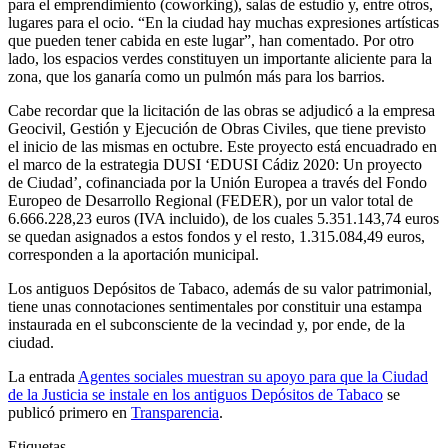
para el emprendimiento (coworking), salas de estudio y, entre otros,
lugares para el ocio. “En la ciudad hay muchas expresiones artísticas
que pueden tener cabida en este lugar”, han comentado. Por otro
lado, los espacios verdes constituyen un importante aliciente para la
zona, que los ganaría como un pulmón más para los barrios.
Cabe recordar que la licitación de las obras se adjudicó a la empresa
Geocivil, Gestión y Ejecución de Obras Civiles, que tiene previsto
el inicio de las mismas en octubre. Este proyecto está encuadrado en
el marco de la estrategia DUSI ‘EDUSI Cádiz 2020: Un proyecto
de Ciudad’, cofinanciada por la Unión Europea a través del Fondo
Europeo de Desarrollo Regional (FEDER), por un valor total de
6.666.228,23 euros (IVA incluido), de los cuales 5.351.143,74 euros
se quedan asignados a estos fondos y el resto, 1.315.084,49 euros,
corresponden a la aportación municipal.
Los antiguos Depósitos de Tabaco, además de su valor patrimonial,
tiene unas connotaciones sentimentales por constituir una estampa
instaurada en el subconsciente de la vecindad y, por ende, de la
ciudad.
La entrada
Agentes sociales muestran su apoyo para que la Ciudad
de la Justicia se instale en los antiguos Depósitos de Tabaco
se
publicó primero en
Transparencia
.
Etiquetas